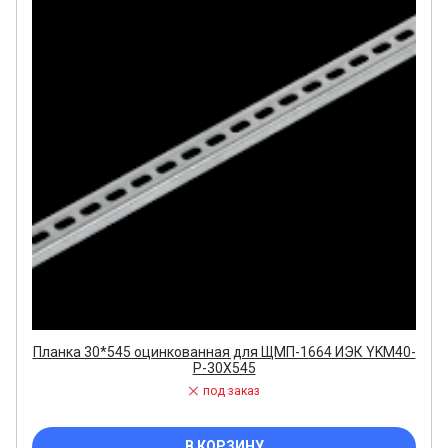
Планка 30*545 оцинкованная для ЩМП-1664 ИЭК YKM40-
P-30X545
под заказ
В КОРЗИНУ